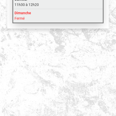
11h30 à 12h20
Dimanche
Fermé
Take Your Trial Class Today
See for yourself what we're all about.Join our
class today.
S'inscrire